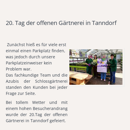
BSW e.V.
ERLEBNISGärtnerei
20. Tag der offenen Gärtnerei in Tanndorf
Flora & Fauna
Zunächst hieß es für viele erst
einmal einen Parkplatz finden,
was jedoch durch unsere
Parkplatzeinweiser kein
Problem war.
Das fachkundige Team und die
Azubis der Schlossgärtnerei
standen den Kunden bei jeder
Frage zur Seite.
Bei tollem Wetter und mit
einem hohen Besucherandrang
wurde der 20.Tag der offenen
Gärtnerei in Tanndorf gefeiert.