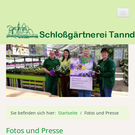
Startseite
Informationen
Service
Fotos und Presse
Karriere
Sie befinden sich hier:
Startseite
/
Fotos und Presse
Impressum
Fotos und Presse
Datenschutz